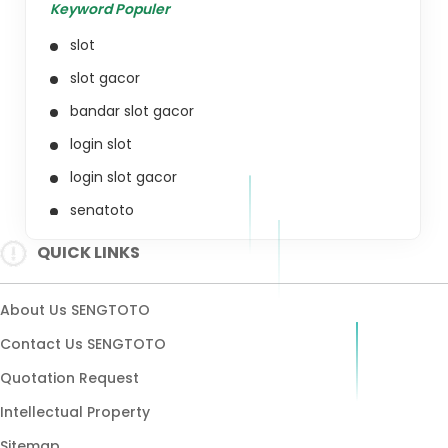
Keyword Populer
slot
slot gacor
bandar slot gacor
login slot
login slot gacor
sengtoto
sengtoto slot
QUICK LINKS
sengtoto slot gacor
sengtoto login
About Us SENGTOTO
sengtoto login slot
Contact Us SENGTOTO
slot online
Quotation Request
slot online gacor
Intellectual Property
slot terpercaya
Sitemap