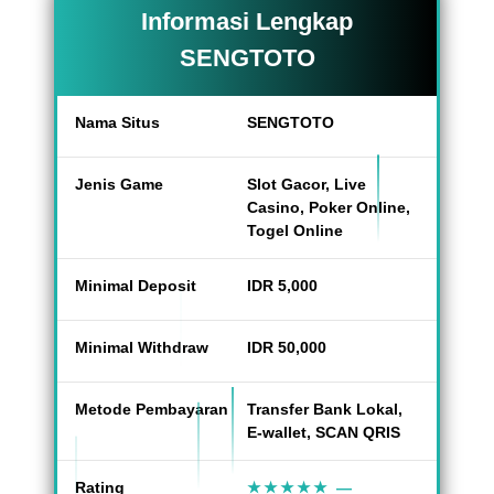
Informasi Lengkap
SENGTOTO
Nama Situs
SENGTOTO
Jenis Game
Slot Gacor, Live
Casino, Poker Online,
Togel Online
Minimal Deposit
IDR 5,000
Minimal Withdraw
IDR 50,000
Metode Pembayaran
Transfer Bank Lokal,
E-wallet, SCAN QRIS
Rating
★★★★★
—