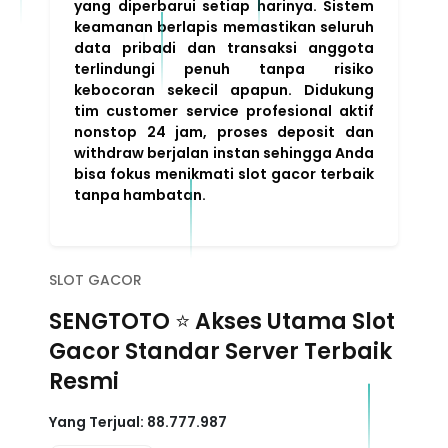
yang diperbarui setiap harinya. Sistem
keamanan berlapis memastikan seluruh
data pribadi dan transaksi anggota
terlindungi penuh tanpa risiko
kebocoran sekecil apapun. Didukung
tim customer service profesional aktif
nonstop 24 jam, proses deposit dan
withdraw berjalan instan sehingga Anda
bisa fokus menikmati slot gacor terbaik
tanpa hambatan.
SLOT GACOR
SENGTOTO ⭐️ Akses Utama Slot
Gacor Standar Server Terbaik
Resmi
Yang Terjual:
88.777.987