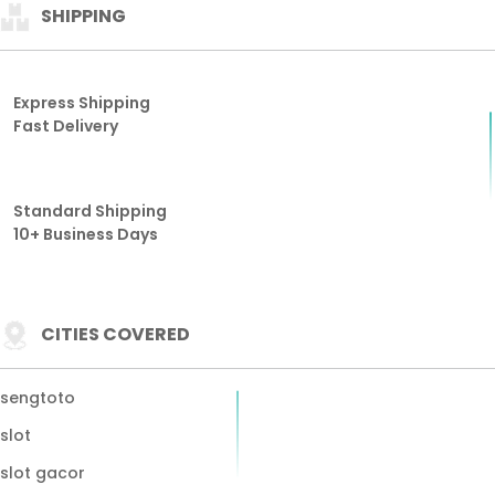
SHIPPING
Express Shipping
Fast Delivery
Standard Shipping
10+ Business Days
CITIES COVERED
sengtoto
slot
slot gacor