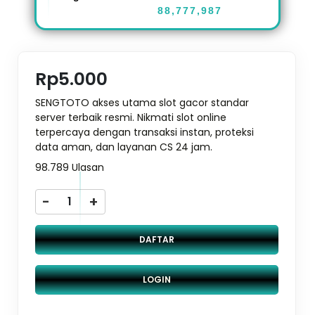
88,777,987
Rp5.000
SENGTOTO akses utama slot gacor standar
server terbaik resmi. Nikmati slot online
terpercaya dengan transaksi instan, proteksi
data aman, dan layanan CS 24 jam.
98.789 Ulasan
-
+
DAFTAR
LOGIN