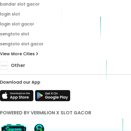
bandar slot gacor
login slot
login slot gacor
sengtoto slot
sengtoto slot gacor
View More Cities
Other
Download our App
POWERED BY VERMILION X SLOT GACOR